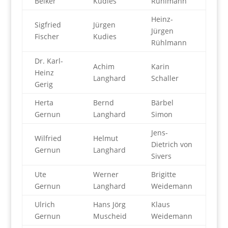
Belker
Kudies
Rühlmann
Heinz-
Sigfried
Jürgen
Jürgen
Fischer
Kudies
Rühlmann
Dr. Karl-
Achim
Karin
Heinz
Langhard
Schaller
Gerig
Herta
Bernd
Bärbel
Gernun
Langhard
Simon
Jens-
Wilfried
Helmut
Dietrich von
Gernun
Langhard
Sivers
Ute
Werner
Brigitte
Gernun
Langhard
Weidemann
Ulrich
Hans Jörg
Klaus
Gernun
Muscheid
Weidemann